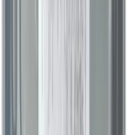
Confira os detalhes completos e o preço atual diretamente na
Amazon.
Ver na Amazon
Ver Comentários
O Sparta Macaco Hidráulico Tipo Jacaré de 2 Toneladas é projetado
para oferecer elevação máxima de 1200 mm, proporcionando acesso
profundo para reparos e manutenção
.
Com sua estrutura reforçada,
este macaco é ideal para trabalhos pesados e frequentes, garantindo
durabilidade e confiabilidade
.
Uma das principais vantagens é a inclusão de uma maleta de
transporte, facilitando o deslocamento de um local para outro
.
No
entanto, a trava de segurança poderia ser mais robusta, evitando
acidentes durante transportes
.
Prós
Elevação máxima de 1200 mm
Estrutura reforçada
Maleta de transporte inclusa