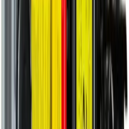
Ver na Amazon
Ver Comentários
O Mini Macaco Hidráulico 2 Toneladas é uma excelente opção para
profissionais que precisam de um equipamento compacto e portátil
.
Com elevação máxima de 800 mm, ele oferece um bom
desempenho em diversos cenários de reparo e manutenção
.
A maleta inclusa facilita o transporte, e a estrutura reforçada garante
durabilidade
.
No entanto, a falta de trava de segurança durante o
transporte pode ser um ponto de preocupação para alguns usuários
.
Prós
Elevação máxima de 800 mm
Maleta inclusa
Estrutura reforçada
Contras