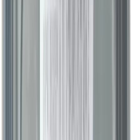
comissão.
Diretrizes de Conteúdo
Análise Detalhada: Os 10 Melhores
Macacos Hidráulicos Tipo Jacaré 2
Toneladas em Destaque
Sparta Macaco Hidráulico Tipo Jacaré de 2
Toneladas
Maior desempenho
Fonte: Amazon.com.br
Recomendado
Atualizado Hoje:
08/08/2026
Sparta Macaco Hidráulico Tipo Jacaré De 2
Toneladas Com Elevação De 12
...