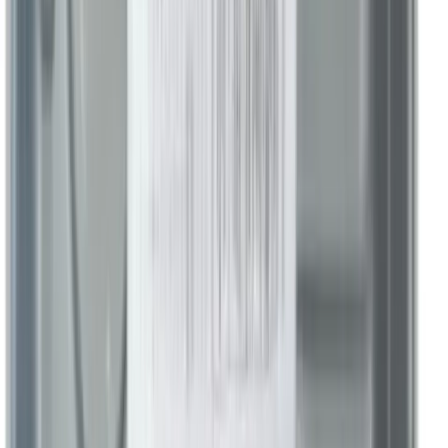
Contras
Trava de segurança pode ser melhorada
Macaco Jacaré 2 Toneladas com Maleta Vonder
Nossa escolha
Fonte: Amazon.com.br
Recomendado
Atualizado Hoje:
08/08/2026
Macaco Jacaré 2 Toneladas C/Maleta Vonder-
VONDER-MACACO/COM MALETA
...
Confira os detalhes completos e o preço atual diretamente na
Amazon.
Ver na Amazon
Ver Comentários
O Macaco Jacaré 2 Toneladas com Maleta Vonder é uma excelente