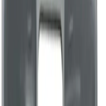
Ver na Amazon
Macaco Hidráulico Tipo Jacaré 2 Toneladas
...
Ver na Amazon