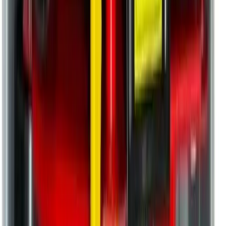
Comparação Detalhada dos Macacos
Hidráulicos Tipo Jacaré 2 Toneladas
Ao comparar os diferentes modelos, é claro que cada macaco
hidráulico tipo jacaré de 2 toneladas tem suas próprias vantagens e
desvantagens
.
Aspectos como a elevação máxima, estrutura
reforçada e maleta de transporte são pontos importantes para
considerar, mas a falta de trava de segurança durante o transporte é
um aspecto comum que pode ser melhorado
.
Especificações Técnicas e
Funcionalidades dos Melhores Modelos
Os melhores modelos apresentam elevação máxima variando de 800
mm a 1300 mm, dependendo das necessidades específicas do
usuário
.
A estrutura reforçada é comum a todos, garantindo