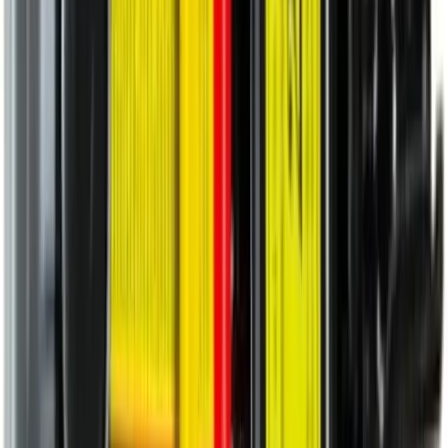
Ausência de trava de segurança durante o transporte
Macaco Hidráulico Tipo Jacaré 2 Toneladas Portátil
Fonte: Amazon.com.br
Macaco Hidráulico Tipo Jacaré 2 toneladas Portátil
C/Maleta
...
Confira os detalhes completos e o preço atual diretamente na
Amazon.
Ver na Amazon
Ver Comentários
O Macaco Hidráulico Tipo Jacaré 2 Toneladas Portátil é projetado
para oferecer elevação máxima de 1050 mm, proporcionando acesso
profundo para reparos e manutenção
.
Com sua estrutura reforçada,
este macaco é ideal para trabalhos pesados e frequentes, garantindo
durabilidade e confiabilidade
.
Uma das principais vantagens é a inclusão de uma maleta de