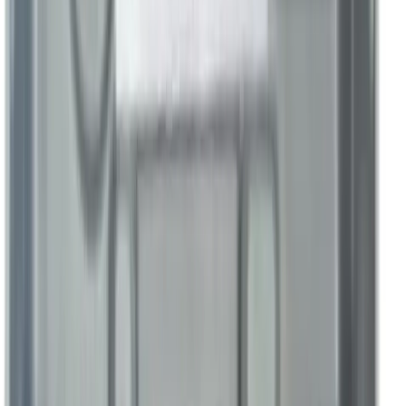
opção para profissionais que valorizam praticidade e mobilidade
.
Com sua elevação máxima de 900 mm, ele oferece um bom
desempenho em diversos cenários de reparo e manutenção
.
A maleta inclusa facilita o transporte, e a estrutura reforçada garante
durabilidade
.
No entanto, a falta de um sistema de trava de
segurança durante o transporte pode ser um ponto de preocupação
para alguns usuários
.
Prós
Elevação máxima de 900 mm
Maleta inclusa
Estrutura reforçada
Contras
Ausência de trava de segurança durante o transporte
MTX Macaco Hidráulico Tipo Jacaré 2 Toneladas