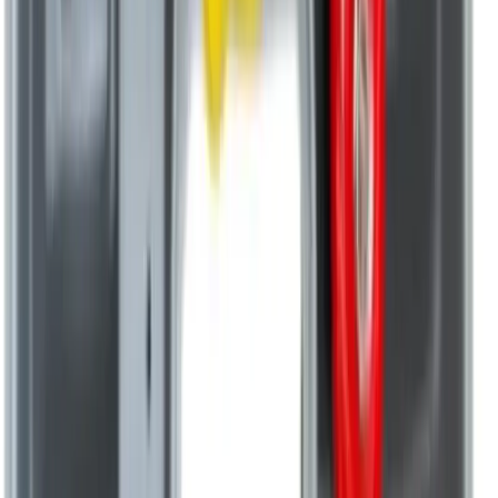
Qual é a elevação máxima recomendada para um macaco hidráulico
tipo jacaré 2 toneladas?
É importante ter uma maleta de transporte incluída?
Por que a estrutura reforçada é importante?
Qual é a importância da manutenção do macaco hidráulico?
Quais são os principais cuidados durante o transporte?
Conheça nossos especialistas
Editor-Chefe
Diretor de Redação e Especialista em Inteligência de Mercado
Marcelo Viana
Com uma trajetória consolidada em jornalismo especializado e
análise de consumo, Marcelo é o pilar estratégico por trás do Portal