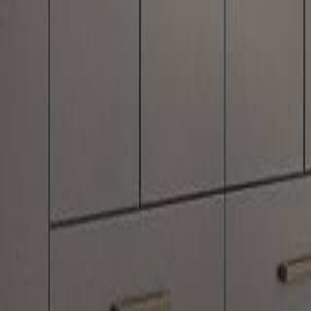
nam
...
rre
...