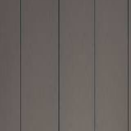
ho
...
ff
...