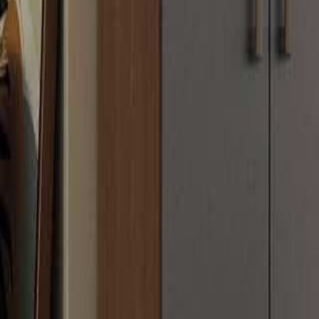
Guarda Roupa Casal Ripado 6 Portas 6 Gavetas Ci
Ver na Amazon
Guarda-roupa Casal Madesa Mônaco 3 Portas de Co