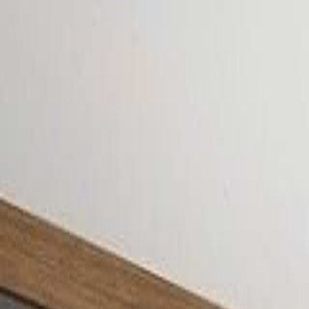
ntes
: 10 Opções Excelentes