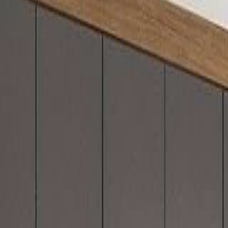
sp
...