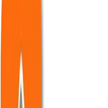
Suporte Veicular para Celular – Ventosa Ultra
Fort
...
Ver na Amazon