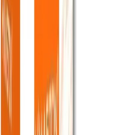
Suporte de Celular para Carro, Apoio Veicular de
C
...
Ver na Amazon
Suporte Veicular para Celular com Ventosa e Trava
...