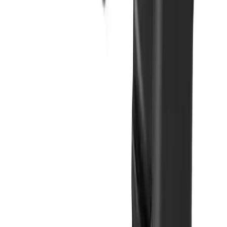
Aparência não muito atraente
Trava automática pode não ser compatível com todos os
modelos
Nossas recomendações de como escolher o produto
foram úteis para você?
Sim
Não
Comparações de Funcionalidades dos
Suportes Veiculares
Ao comparar os diferentes suportes veiculares, é importante
considerar fatores como fixação, ajuste e compatibilidade
.
Os
modelos com ventilação fortes geralmente oferecem uma fixação
mais sólida, enquanto os modelos com trava automática
proporcionam maior segurança contra quedas
.
A capacidade de girar em 360 graus é um recurso valioso para