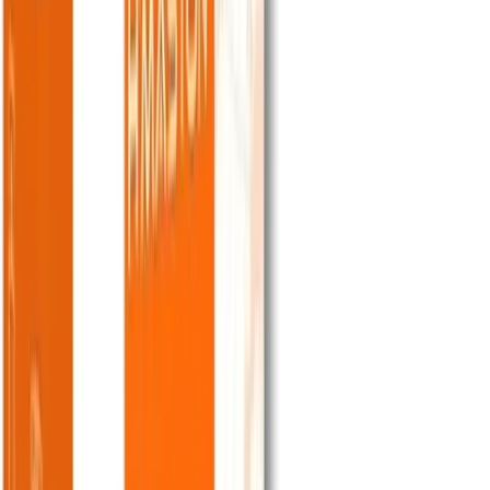
Ver na Amazon
Suporte de Celular para Carro com Ventosa Forte –
...
Ver na Amazon
Previous slide
Next slide
Índice do Artigo