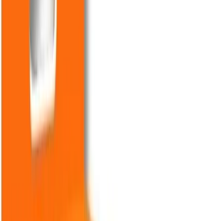
Suporte de celular automotivo veicular Knup Gruda
...
Ver na Amazon