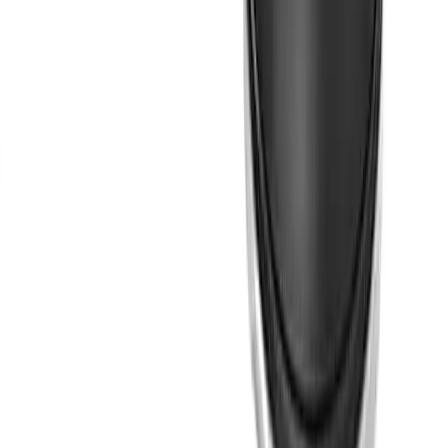
Corpo Técnico
Analistas e Pesquisadores de Produtos
Equipe Portal TCM
O corpo editorial do Portal TCM reúne especialistas de diversas
áreas focados em transformar testes complexos em vereditos
simples. Nossa curadoria não se baseia em opiniões isoladas, mas
em um protocolo de verificação que une o uso intensivo no
cotidiano a uma auditoria rigorosa de mercado, garantindo que
nossas recomendações sejam sempre o porto seguro para quem
busca investir com inteligência.
Portal TCM
O Portal TCM é sua central de inteligência para consumo.
Realizamos análises técnicas independentes e comparativos
profundos para guiar suas escolhas com máxima precisão e
transparência.