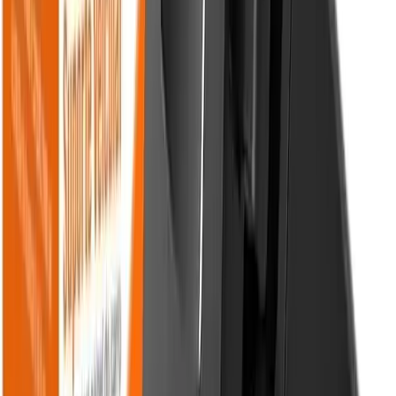
Prós
Fixação segura com ventosas fortes
Ajuste em 360 graus
Compatibilidade com diversos modelos
Contras
Causa ruído durante a condução
Pode não ser suficiente para smartphones maiores
7. Suporte Veicular Celular GPS Universal
PREMIUM
Fonte: Amazon.com.br
Suporte Veicular Celular GPS Universal
Smartphone Ventosa Gruda Painel
...