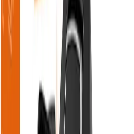
compra por meio dos nossos links, poderemos receber uma
comissão.
Diretrizes de Conteúdo
Análise Detalhada: Os 10 Melhores
Suportes Veiculares para Motoristas
1. Suporte Veicular Ventosa Ultra Forte 360°
Maior desempenho
Fonte: Amazon.com.br
Recomendado
Atualizado Hoje:
06/08/2026
Suporte Veicular para Celular – Ventosa Ultra
Forte, Rotação 360° e An
...
Confira os detalhes completos e o preço atual diretamente na
Amazon.