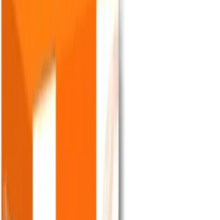
Suporte Veicular Celular GPS Universal
Smartphone
...
Ver na Amazon