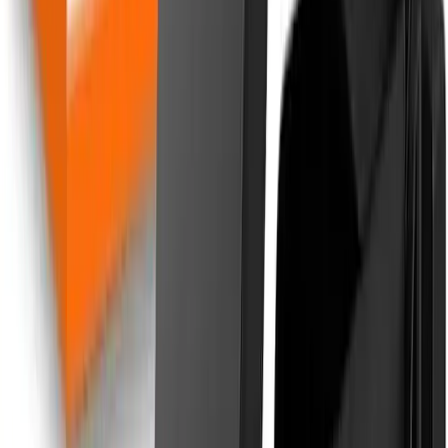
Contras
Design pode não ser compatível com todos os carros
Causa ruído durante a condução
8. Apoio Veicular de Celular GPS Smartphone
Fonte: Amazon.com.br
Suporte de Celular para Carro, Apoio Veicular de
Celular GPS Smartphon
...
Confira os detalhes completos e o preço atual diretamente na
Amazon.
Ver na Amazon
Ver Comentários
Este suporte veicular é focado em praticidade e facilidade de uso
.
O
GPS
integrado é útil para otimizar as rotas e aumentar a eficiência
.
A
fixação é sólida e o suporte pode ser ajustado em 360 graus,
oferecendo flexibilidade na visualização do aplicativo Uber
.