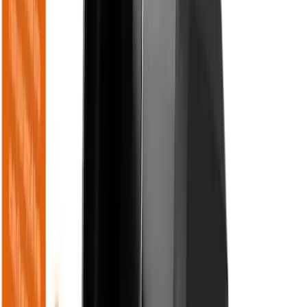
Instalação pode ser complicada
Pode causar um ruído suave durante a condução
2. Suporte 360° Universal com Ventosa Premium
Nossa escolha
Fonte: Amazon.com.br
Recomendado
Atualizado Hoje:
06/08/2026
Suporte para Celular Veicular 360° Universal com
Ventosa Premium – Ant
...
Confira os detalhes completos e o preço atual diretamente na
Amazon.
Ver na Amazon
Ver Comentários
O design deste suporte é elegante e a ventilação premium garante
uma fixação sólida em qualquer tipo de vidro
.
A capacidade de girar
em 360 graus oferece flexibilidade para visualizar o aplicativo de