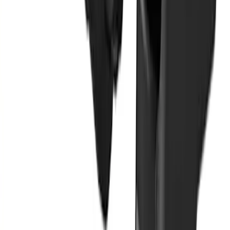
Ver na Amazon
Ver Comentários
Este suporte veicular combina a segurança da fixação forte com a
praticidade da trava automática
.
A fixação é sólida e o suporte pode
ser ajustado em 360 graus, oferecendo flexibilidade na visualização
do aplicativo Uber
.
Além disso, a trava automática evita que o celular caia,
proporcionando maior segurança
.
A aparência não é muito atraente e pode não combinar com todos os
carros
.
Além disso, a trava automática pode não ser compatível com
todos os modelos de smartphones
.
Prós
Fixação forte
Trava automática
Ajuste em 360 graus
Contras