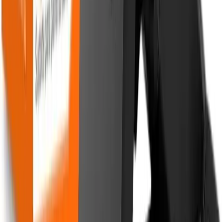
Confira os detalhes completos e o preço atual diretamente na
Amazon.
Ver na Amazon
Ver Comentários
Este modelo combina funcionalidade e design elegante
.
O
GPS
integrado é uma grande vantagem, pois ajuda a otimizar as rotas e
aumentar a eficiência
.
A fixação é sólida e o suporte pode ser
ajustado em 360 graus, oferecendo flexibilidade na visualização do
aplicativo Uber
.
O design pode não ser compatível com todos os modelos de carros,
especialmente aqueles com painéis e vidros de corrosão
.
Além disso,
a ventilação pode causar um ruído suave durante a condução
.
Prós
GPS integrado
Fixação sólida
Ajuste em 360 graus