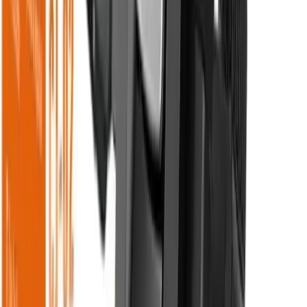
a capacidade de girar em 90 graus oferece uma boa visibilidade do
aplicativo Uber
.
Além disso, ele suporta uma variedade de modelos de smartphones
.
A aparência não é muito atraente e pode não combinar com todos os
carros
.
Além disso, a capacidade de girar em 90 graus pode não ser
suficiente para todos os ângulos de visualização
.
Prós
Funcionalidade GPS integrada
Fixação sólida
Compatível com diversos smartphones
Contras
Aparência não muito atraente
Capacidade de girar limitada
6. Suporte Celular Ventosa Ultra Forte