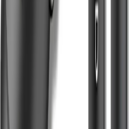
Amazon.
Ver na Amazon
Ver Comentários
O carregador Toocki 50W é uma ótima opção para quem busca
carregamento rápido em dispositivos Android e iPhones com
adaptador
.
Com Quick Charge 3
.
0 em uma das portas e
PD
3
.
0 na
outra, ele entrega até 18W em dispositivos compatíveis, carregando
um smartphone de 0 a 50% em cerca de 30 minutos
.
O design compacto e a instalação simples fazem com que ele seja
uma escolha popular entre motoristas que buscam praticidade
.
A construção em
ABS
de alta qualidade garante durabilidade,
enquanto o
LED
indicador mostra o status do carregamento
.
Este
modelo é ideal para quem usa Androids com suporte a Quick
Charge ou iPhones com adaptador
USB
-C para Lightning
.
A potência de 50W é suficiente para a maioria dos smartphones e
fones de ouvido sem fio, mas pode ser insuficiente para tablets ou
laptops
.
Prós