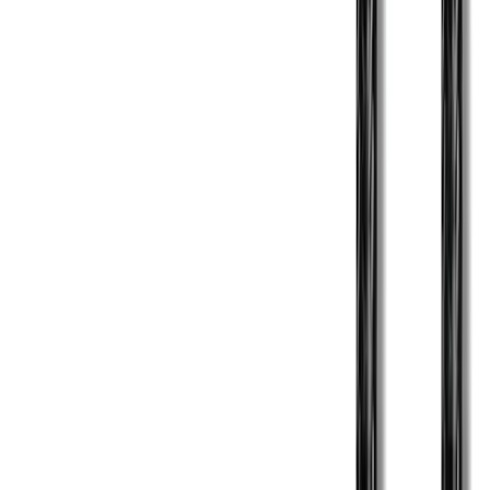
Tamanho grande pode não caber em todos os encaixes
isqueiro.
Potência insuficiente para laptops ou tablets grandes.
9. Carregador Veicular SuperPower Ultrarrápido
Duo 38W com Duas Portas
Fonte: Amazon.com.br
Geonav Carregador Veicular SuperPower
Ultrarrápido Duo 38W, 2 portas -
...
Confira os detalhes completos e o preço atual diretamente na
Amazon.
Ver na Amazon
Ver Comentários
O SuperPower Ultrarrápido Duo 38W é um carregador compacto e
eficiente, ideal para quem busca carregamento rápido em dois
dispositivos simultaneamente
.
Com duas portas
USB
-A, ele entrega
até 12W por porta, suficiente para carregar dois smartphones ou
fones de ouvido sem fio
.