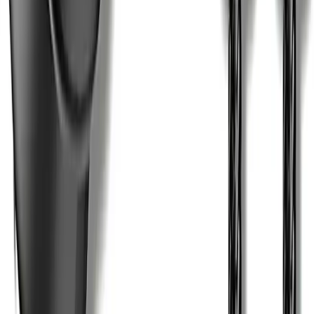
simples e acessível para carregar smartphones no carro
.
Prós
Compatível com Quick Charge 2.0 e 3.0 para carregamento
rápido.
Preço acessível e design compacto.
Duas portas USB-A permitem carregar dois dispositivos
simultaneamente.
LED indicador de status para monitorar o carregamento.
Instalação simples e compatível com a maioria dos carros.
Contras
Não inclui suporte a PD ou USB-C.
Potência limitada de 12W por porta pode ser insuficiente para
dispositivos modernos.
Cabo não incluso, exigindo compra separada.
6. Geonav SuperPower Mini 20W com USB-C 20W
e USB-A 18W