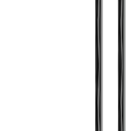
reforçado garante durabilidade, mesmo em condições de uso
intenso
.
Este modelo é recomendado para quem busca um carregador
específico para iPhone, com cabo incluso e alta performance
.
Prós
Cabo Lightning incluso, ideal para usuários de iPhone.
Potência de 87.5W suficiente para carregar iPhones e tablets
de até 12 polegadas.
Suporte a PD 3.0 para carregamento rápido.
Porta USB-C adicional para carregar outro dispositivo.
Construção robusta e dissipação eficiente de calor.
Contras
Não compatível com Androids sem adaptador USB-C.
Preço elevado comparado a modelos sem cabo incluso.
Potência superior a 60W pode ser desnecessária para usuários
que só carregam smartphones.