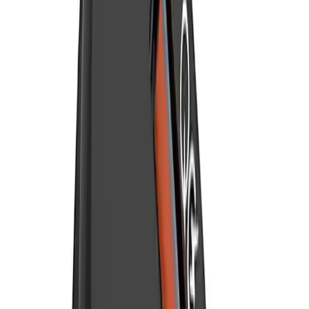
Carregador Super Turbo Veicular 60W Duas
Portas, C
...
Ver na Amazon
Carregador Veicular Turbo 60W Pro, Kit com Cabo
US
...
Ver na Amazon