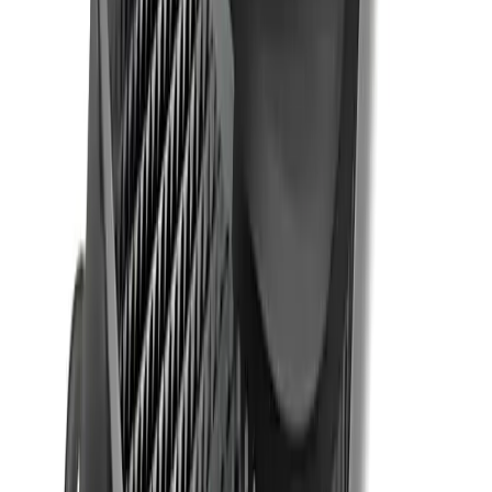
Outro ponto crucial é a compatibilidade com tecnologias de
carregamento rápido
.
Quick Charge 3
.
0 e 4
.
0 são ideais para
Androids, enquanto a tecnologia
PD
(
Power Delivery
)
é mais
eficiente para iPhones e dispositivos
USB
-C
.
Modelos sem suporte a essas tecnologias podem não entregar a
potência anunciada, resultando em carregamento lento mesmo com
alta potência nominal
.
Por fim, verifique a qualidade da construção,
especialmente se você usa o carregador em viagens longas ou em
ambientes com variações de temperatura
.
Comparativo: Qual a diferença entre
60W, 87.5W e 120W?
A potência do carregador isqueiro define o tipo de dispositivo que
ele pode carregar e a velocidade da carga
.
Carregadores de 60W são
suficientes para carregar dois smartphones simultaneamente, tablets
menores ou fones de ouvido sem fio
.
Modelos de 87
.
5W são ideais para iPads, MacBooks de 13