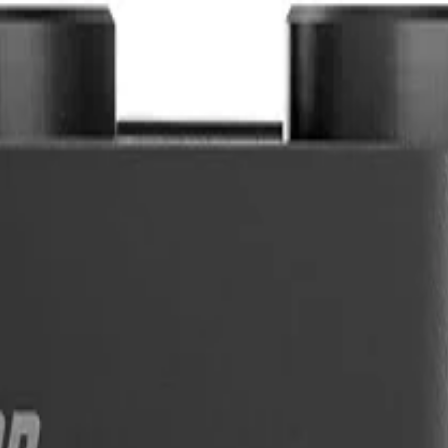
o
ologia e Desempenho