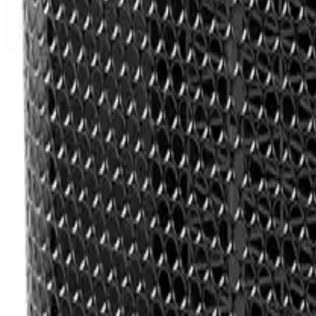
MONDIAL Aquecedor Quartzo Comfort Air III, Bran
Ver na Amazon
Aquecedor Quartzo Comfort Air II, Mondial, Branco
Ver na Amazon