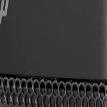
0V
...