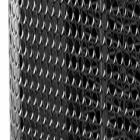
Aquecedor a Óleo, Mondial, Preto/Prata, 1500W, 220
Ver na Amazon