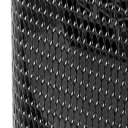
Aquecedor Halógeno Comfort Air, Mondial, Cinza/B
Ver na Amazon
WAP Aquecedor de Ar Elétrico Portátil AIR HEAT 