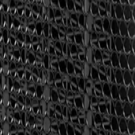
co/
...
/
...