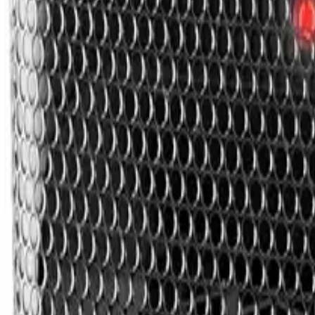
MONDIAL Aquecedor A Ar, Cinza/Branco, 1500W, 
Ver na Amazon
Aquecedor Termo Ceramic, Mondial, Preto/Prata, 15
Ver na Amazon