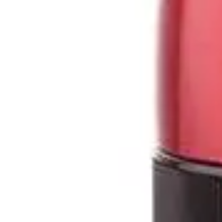
Ver na Amazon
Previous slide
Next slide
Índice do Artigo
Ao escolher uma escova secadora, vários fatores são levados em cons
no mercado, ajudando você a encontrar a escova secadora que melhor
Critérios para Escolher a Melhor Escova 
A potência da escova é um dos fatores mais importantes
.
Modelos com 
Além disso, a conveniência de uma escova bivolt é uma vantagem con
fatores importantes para um bom desempenho
.