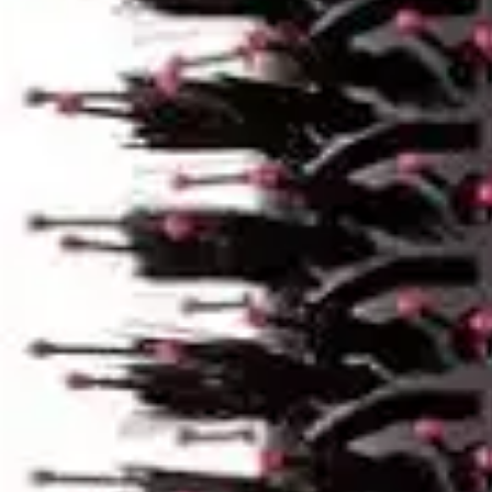
Escova Secadora Britânia BEC02PR Bivolt 4 em 1 1
Ver na Amazon
MONDIAL Escova Secadora Keratin, Bivolt, Grafite
Ver na Amazon