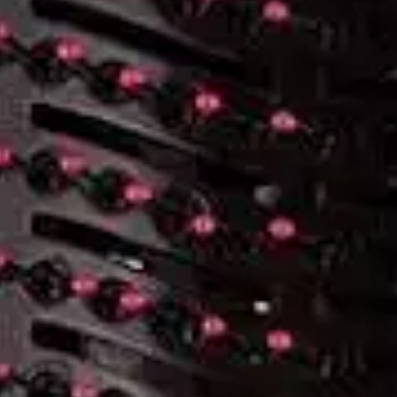
30
...
/G
...