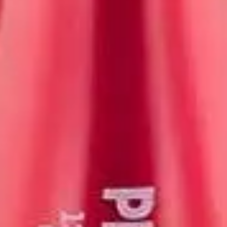
ush
...
Ch
...