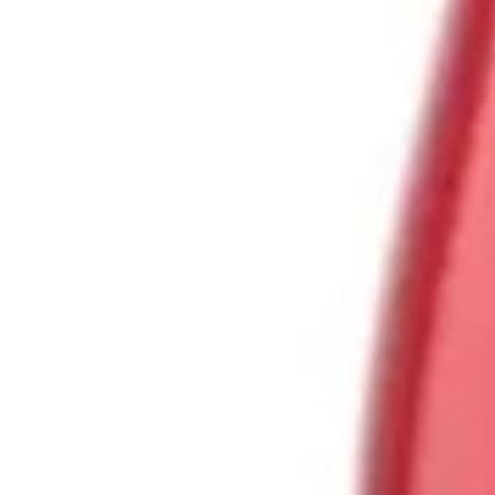
GA.MA ITALY Escova Secadora Stylish Keration Br
Ver na Amazon
Escova Secadora Philco PEC13 4 em 1 Soft Beauty 