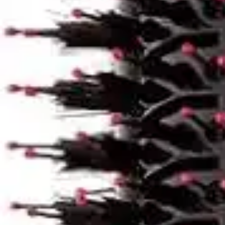
Escova Secadora Britânia Soft 4 em 1 1300W BEC0
Ver na Amazon